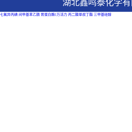
湖北鑫鸣泰化学有
七氟异丙碘
间甲基苯乙腈
胃蛋白酶1万活力
丙二酸单叔丁酯
三甲基硅醇