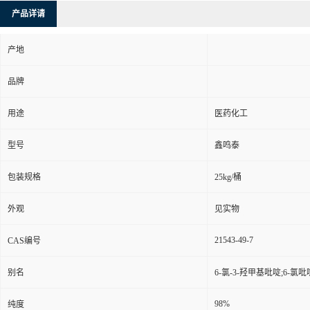
产品详请
产地
品牌
用途
医药化工
型号
鑫鸣泰
包装规格
25kg/桶
外观
见实物
21543-49-7
CAS编号
别名
6-氯-3-羟甲基吡啶;6-氯吡啶
98%
纯度