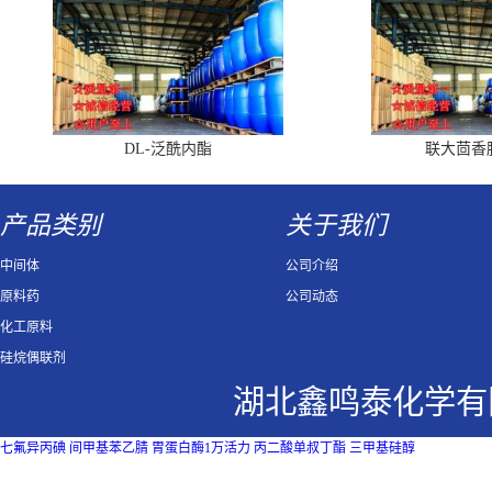
DL-泛酰内酯
联大茴香
产品类别
关于我们
中间体
公司介绍
原料药
公司动态
化工原料
硅烷偶联剂
湖北鑫鸣泰化学有
七氟异丙碘
间甲基苯乙腈
胃蛋白酶1万活力
丙二酸单叔丁酯
三甲基硅醇