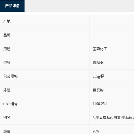
产品详请
产地
品牌
用途
医药化工
型号
鑫鸣泰
包装规格
25kg/桶
外观
见实物
1490-25-1
CAS编号
别名
3-甲氧羰基丙酰氯;甲基琥珀
98%
纯度