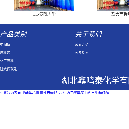
DL-泛酰内酯
联大茴香
产品类别
关于我们
中间体
公司介绍
原料药
公司动态
化工原料
硅烷偶联剂
湖北鑫鸣泰化学有
七氟异丙碘
间甲基苯乙腈
胃蛋白酶1万活力
丙二酸单叔丁酯
三甲基硅醇