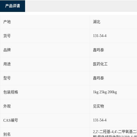
产品详请
产地
湖北
131-54-4
货号
品牌
鑫鸣泰
用途
医药化工
型号
鑫鸣泰
1kg 25kg 200kg
包装规格
外观
见实物
131-54-4
CAS编号
2,2'-二羟基-4,4'-二甲氧基二
别名