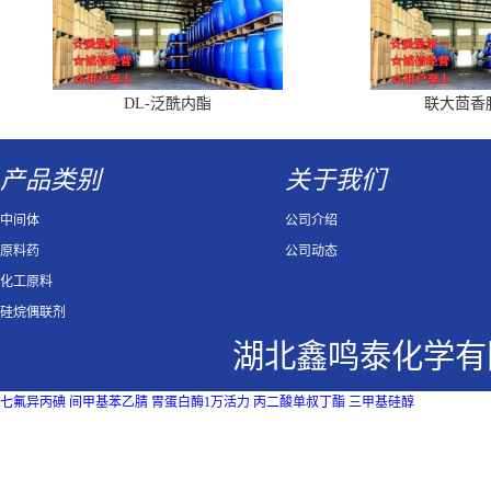
DL-泛酰内酯
联大茴香
产品类别
关于我们
中间体
公司介绍
原料药
公司动态
化工原料
硅烷偶联剂
湖北鑫鸣泰化学有
七氟异丙碘
间甲基苯乙腈
胃蛋白酶1万活力
丙二酸单叔丁酯
三甲基硅醇