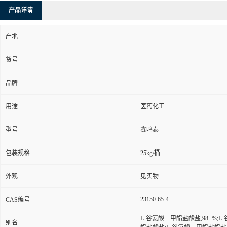
产品详请
产地
货号
品牌
用途
医药化工
型号
鑫鸣泰
包装规格
25kg/桶
外观
见实物
23150-65-4
CAS编号
L-谷氨酸二甲酯盐酸盐,98+%;L-
别名