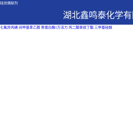
硅烷偶联剂
湖北鑫鸣泰化学有
七氟异丙碘
间甲基苯乙腈
胃蛋白酶1万活力
丙二酸单叔丁酯
三甲基硅醇