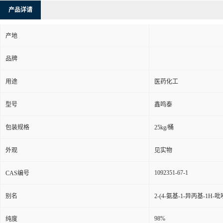
产品详请
产地
品牌
用途
医药化工
型号
鑫鸣泰
包装规格
25kg/桶
外观
见实物
1092351-67-1
CAS编号
别名
2-(4-氨基-1-异丙基-1H-吡
98%
纯度