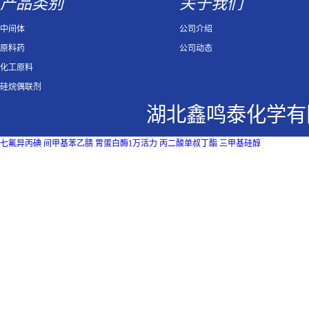
产品类别
关于我们
中间体
公司介绍
原料药
公司动态
化工原料
硅烷偶联剂
湖北鑫鸣泰化学有
七氟异丙碘
间甲基苯乙腈
胃蛋白酶1万活力
丙二酸单叔丁酯
三甲基硅醇