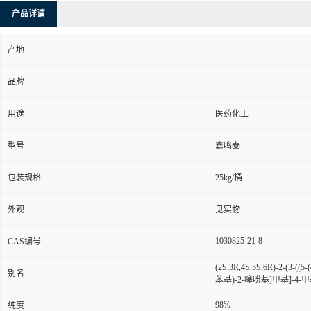
产品详请
产地
品牌
用途
医药化工
型号
鑫鸣泰
包装规格
25kg/桶
外观
见实物
1030825-21-8
CAS编号
(2S,3R,4S,5S,6R)-2-(
别名
苯基)-2-噻吩基]甲基]-
98%
纯度