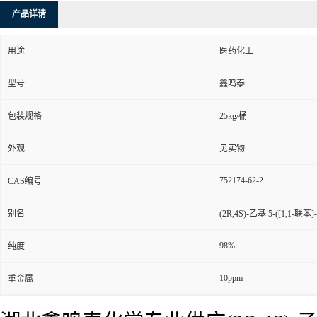
产品详请
用途
医药化工
型号
鑫鸣泰
包装规格
25kg/桶
外观
见实物
752174-62-2
CAS编号
别名
(2R,4S)-乙基 5-([1,1-联
98%
纯度
10ppm
重金属