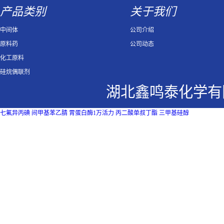
产品类别
关于我们
中间体
公司介绍
原料药
公司动态
化工原料
硅烷偶联剂
湖北鑫鸣泰化学有
七氟异丙碘
间甲基苯乙腈
胃蛋白酶1万活力
丙二酸单叔丁酯
三甲基硅醇