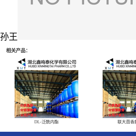
孙王
相关产品：
DL-泛酰内酯
联大茴香