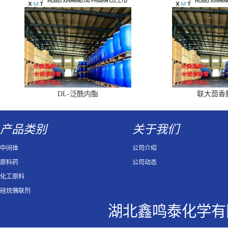
DL-泛酰内酯
联大茴香
产品类别
关于我们
中间体
公司介绍
原料药
公司动态
化工原料
硅烷偶联剂
湖北鑫鸣泰化学有