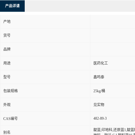
产品详请
产地
货号
品牌
用途
医药化工
型号
鑫鸣泰
包装规格
25kg/桶
外观
见实物
482-89-3
CAS编号
靛蓝;印地科,还原蓝1,靛
别名