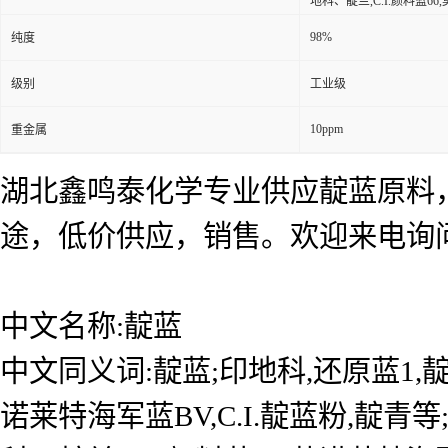
地科、靛兰,C.I.颜料蓝66,
98%
纯度
级别
工业级
10ppm
重金属
湖北鑫鸣泰化学专业供应靛蓝原料
途，低价供应，销售。欢迎来电询
中文名称:靛蓝
中文同义词:靛蓝;印地科,还原蓝1,
诺莱特海军蓝BV,C.I.靛蓝粉,靛