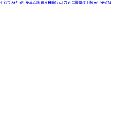
七氟异丙碘
间甲基苯乙腈
胃蛋白酶1万活力
丙二酸单叔丁酯
三甲基硅醇