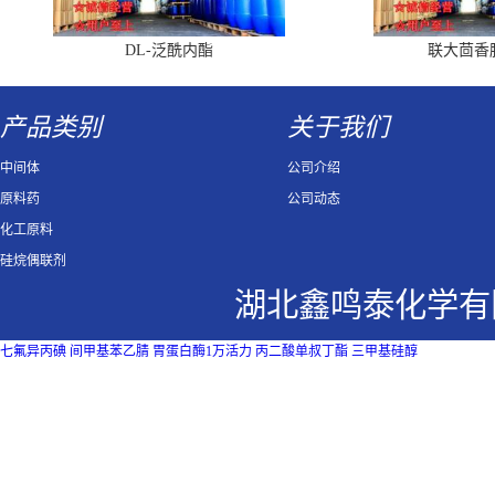
DL-泛酰内酯
联大茴香
产品类别
关于我们
中间体
公司介绍
原料药
公司动态
化工原料
硅烷偶联剂
湖北鑫鸣泰化学有
七氟异丙碘
间甲基苯乙腈
胃蛋白酶1万活力
丙二酸单叔丁酯
三甲基硅醇