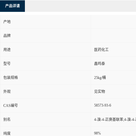
产品详请
产地
品牌
用途
医药化工
型号
鑫鸣泰
包装规格
25kg/桶
外观
见实物
58573-93-6
CAS编号
别名
4-溴-4-正庚基联苯;4-溴-4
98%
纯度