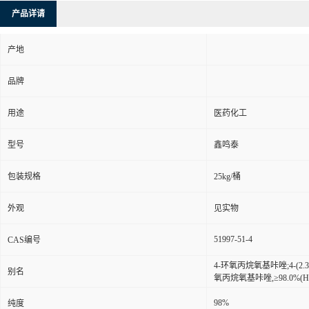
产品详请
产地
品牌
用途
医药化工
型号
鑫鸣泰
包装规格
25kg/桶
外观
见实物
51997-51-4
CAS编号
4-环氧丙烷氧基咔唑;4-(2.
别名
氧丙烷氧基咔唑,≥98.0%(H
98%
纯度