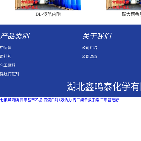
DL-泛酰内酯
联大茴香
产品类别
关于我们
中间体
公司介绍
原料药
公司动态
化工原料
硅烷偶联剂
湖北鑫鸣泰化学有
七氟异丙碘
间甲基苯乙腈
胃蛋白酶1万活力
丙二酸单叔丁酯
三甲基硅醇