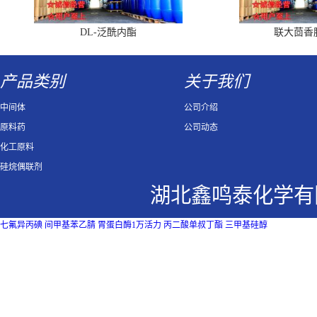
DL-泛酰内酯
联大茴香
产品类别
关于我们
中间体
公司介绍
原料药
公司动态
化工原料
硅烷偶联剂
湖北鑫鸣泰化学有
七氟异丙碘
间甲基苯乙腈
胃蛋白酶1万活力
丙二酸单叔丁酯
三甲基硅醇