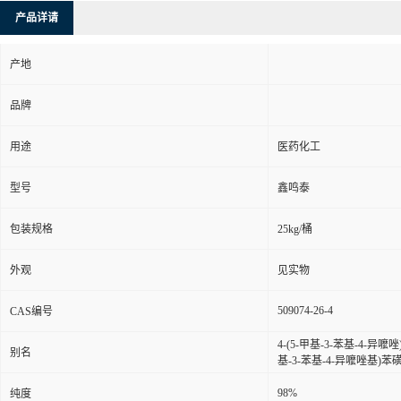
产品详请
产地
品牌
用途
医药化工
型号
鑫鸣泰
包装规格
25kg/桶
外观
见实物
509074-26-4
CAS编号
4-(5-甲基-3-苯基-4-异
别名
基-3-苯基-4-异嚒唑基)
98%
纯度