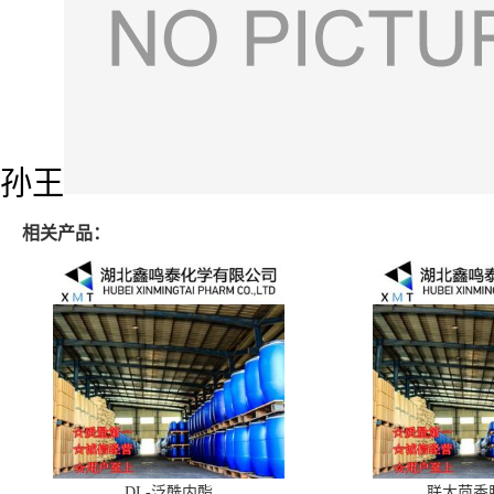
孙王
相关产品：
DL-泛酰内酯
联大茴香