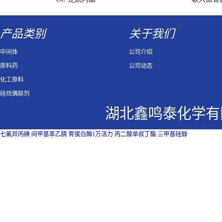
产品类别
关于我们
中间体
公司介绍
原料药
公司动态
化工原料
硅烷偶联剂
湖北鑫鸣泰化学有
七氟异丙碘
间甲基苯乙腈
胃蛋白酶1万活力
丙二酸单叔丁酯
三甲基硅醇