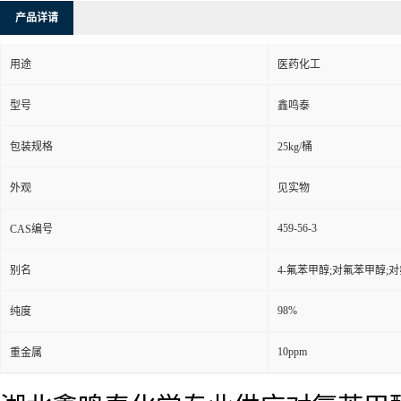
产品详请
用途
医药化工
型号
鑫鸣泰
包装规格
25kg/桶
外观
见实物
459-56-3
CAS编号
别名
4-氟苯甲醇;对氟苯甲醇;对氟
98%
纯度
10ppm
重金属