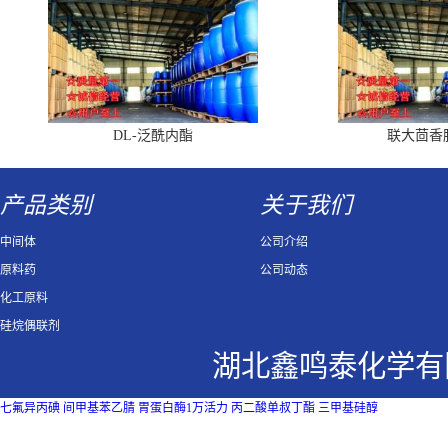
DL-泛酰内酯
联大茴香
产品类别
关于我们
中间体
公司介绍
原料药
公司动态
化工原料
硅烷偶联剂
湖北鑫鸣泰化学有
七氟异丙碘
间甲基苯乙腈
胃蛋白酶1万活力
丙二酸单叔丁酯
三甲基硅醇