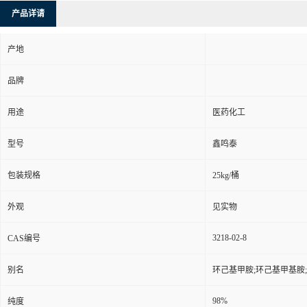
产品详请
产地
品牌
用途
医药化工
型号
鑫鸣泰
包装规格
25kg/桶
外观
见实物
3218-02-8
CAS编号
别名
环己基甲胺;环己基甲基胺;
98%
纯度