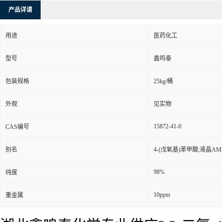
产品详请
用途
医药化工
型号
鑫鸣泰
包装规格
25kg/桶
外观
见实物
15872-41-0
CAS编号
别名
4-(戊氧基)苯甲酸;液晶AM
98%
纯度
10ppm
重金属