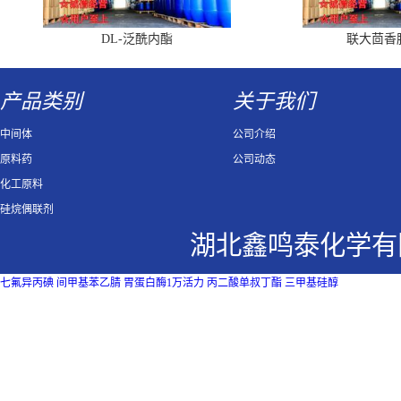
DL-泛酰内酯
联大茴香
产品类别
关于我们
中间体
公司介绍
原料药
公司动态
化工原料
硅烷偶联剂
湖北鑫鸣泰化学有
七氟异丙碘
间甲基苯乙腈
胃蛋白酶1万活力
丙二酸单叔丁酯
三甲基硅醇