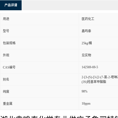
产品详请
用途
医药化工
型号
鑫鸣泰
包装规格
25kg/桶
外观
见实物
142569-69-5
CAS编号
2-[3-(S)-[3-[2-(7
别名
(3S)羟基苯甲酸酯
98%
纯度
10ppm
重金属