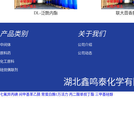
DL-泛酰内酯
联大茴香
产品类别
关于我们
中间体
公司介绍
原料药
公司动态
化工原料
硅烷偶联剂
湖北鑫鸣泰化学有
七氟异丙碘
间甲基苯乙腈
胃蛋白酶1万活力
丙二酸单叔丁酯
三甲基硅醇