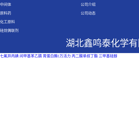
中间体
公司介绍
原料药
公司动态
化工原料
硅烷偶联剂
湖北鑫鸣泰化学有
七氟异丙碘
间甲基苯乙腈
胃蛋白酶1万活力
丙二酸单叔丁酯
三甲基硅醇