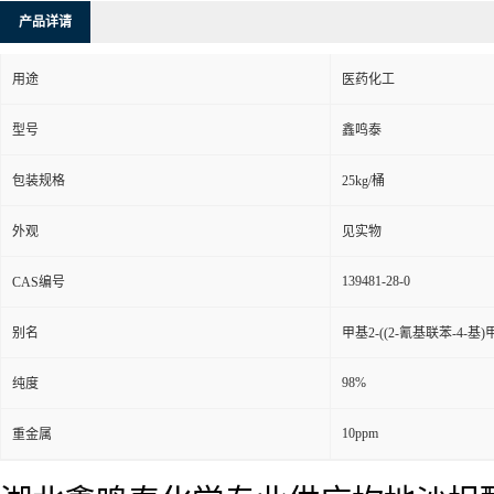
产品详请
用途
医药化工
型号
鑫鸣泰
包装规格
25kg/桶
外观
见实物
139481-28-0
CAS编号
别名
甲基2-((2-氰基联苯-4-基
98%
纯度
10ppm
重金属