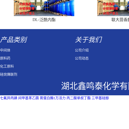
DL-泛酰内酯
联大茴香
产品类别
关于我们
中间体
公司介绍
原料药
公司动态
化工原料
硅烷偶联剂
湖北鑫鸣泰化学有
七氟异丙碘
间甲基苯乙腈
胃蛋白酶1万活力
丙二酸单叔丁酯
三甲基硅醇