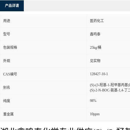
产品详请
用途
医药化工
型号
鑫鸣泰
包装规格
25kg/桶
外观
见实物
128427-10-1
CAS编号
(S)-(3-羟基-1-羟甲基丙基)
别名
(S)-2-N-BOC-氨基-1,4-
98%
纯度
10ppm
重金属