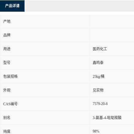
产品详请
产地
品牌
用途
医药化工
型号
鑫鸣泰
包装规格
25kg/桶
外观
见实物
7579-20-6
CAS编号
别名
3-氨基-4-吡啶羧酸
98%
纯度