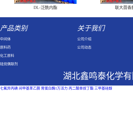
DL-泛酰内酯
联大茴香
产品类别
关于我们
中间体
公司介绍
原料药
公司动态
化工原料
硅烷偶联剂
湖北鑫鸣泰化学有
七氟异丙碘
间甲基苯乙腈
胃蛋白酶1万活力
丙二酸单叔丁酯
三甲基硅醇