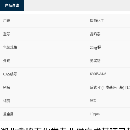
产品详请
用途
医药化工
型号
鑫鸣泰
包装规格
25kg/桶
外观
见实物
68065-81-6
CAS编号
别名
反式-4'-(4-戊基环己基)-[1,
98%
纯度
10ppm
重金属