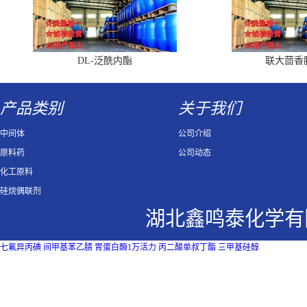
DL-泛酰内酯
联大茴香
产品类别
关于我们
中间体
公司介绍
原料药
公司动态
化工原料
硅烷偶联剂
湖北鑫鸣泰化学有
七氟异丙碘
间甲基苯乙腈
胃蛋白酶1万活力
丙二酸单叔丁酯
三甲基硅醇