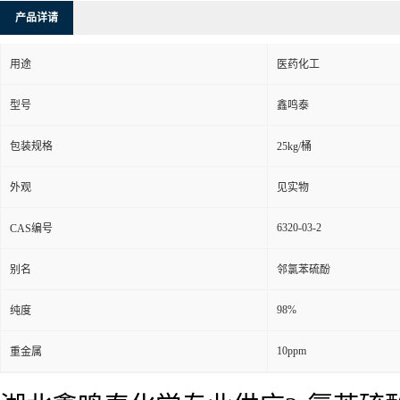
产品详请
用途
医药化工
型号
鑫鸣泰
包装规格
25kg/桶
外观
见实物
6320-03-2
CAS编号
别名
邻氯苯硫酚
98%
纯度
10ppm
重金属