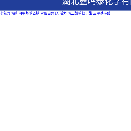
湖北鑫鸣泰化学有
七氟异丙碘
间甲基苯乙腈
胃蛋白酶1万活力
丙二酸单叔丁酯
三甲基硅醇