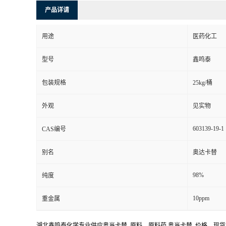
产品详请
用途
医药化工
型号
鑫鸣泰
包装规格
25kg/桶
外观
见实物
603139-19-1
CAS编号
别名
奥达卡替
98%
纯度
10ppm
重金属
湖北鑫鸣泰化学专业供应奥当卡替 原料，原料药,奥当卡替 价格，现