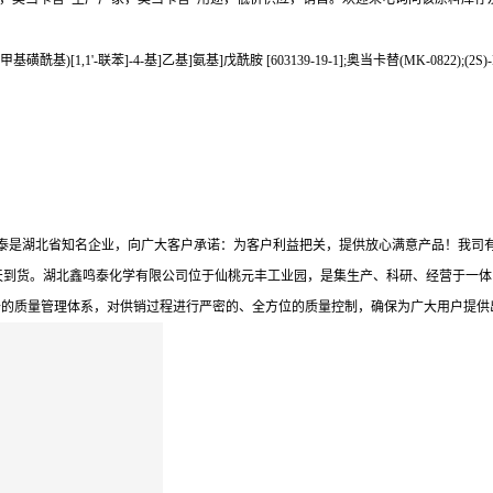
-(甲基磺酰基)[1,1'-联苯]-4-基]乙基]氨基]戊酰胺 [603139-19-1];奥当卡替(MK-0822);(2S)-N-
鸣泰是湖北省知名企业，向广大客户承诺：为客户利益把关，提供放心满意产品！我司
天到货。湖北鑫鸣泰化学有限公司位于仙桃元丰工业园，是集生产、科研、经营于一体
备的质量管理体系，对供销过程进行严密的、全方位的质量控制，确保为广大用户提供