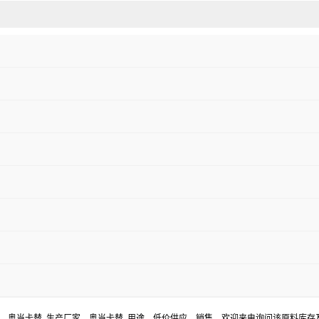
货，奥当卡替 生产厂家，奥当卡替 用途，低价供应，销售。欢迎来电询问该原料库存