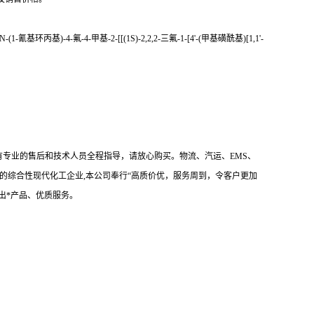
(1-氰基环丙基)-4-氟-4-甲基-2-[[(1S)-2,2,2-三氟-1-[4'-(甲基磺酰基)[1,1'-
有专业的售后和技术人员全程指导，请放心购买。物流、汽运、EMS、
的综合性现代化工企业,本公司奉行“高质价优，服务周到，令客户更加
出*产品、优质服务。