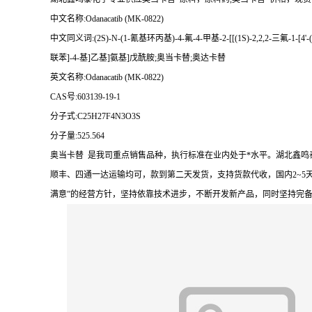
中文名称:Odanacatib (MK-0822)
中文同义词:(2S)-N-(1-氰基环丙基)-4-氟-4-甲基-2-[[(1S)-2,2,2-三氟-1-[4'
联苯]-4-基]乙基]氨基]戊酰胺;奥当卡替;奥达卡替
英文名称:Odanacatib (MK-0822)
CAS号:603139-19-1
分子式:C25H27F4N3O3S
分子量:525.564
奥当卡替 是我司重点销售品种，执行标准在业内处于*水平。湖北鑫
顺丰、四通一达运输均可，款到第二天发货，支持货款代收，国内2~5
满意”的经营方针，坚持依靠技术进步，不断开发新产品，同时坚持完