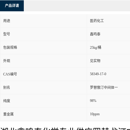
产品详请
用途
医药化工
型号
鑫鸣泰
包装规格
25kg/桶
外观
见实物
58349-17-0
CAS编号
别名
罗替慠汀中间体一
98%
纯度
10ppm
重金属