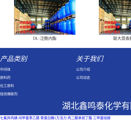
DL-泛酰内酯
联大茴香
产品类别
关于我们
中间体
公司介绍
原料药
公司动态
化工原料
硅烷偶联剂
湖北鑫鸣泰化学有
七氟异丙碘
间甲基苯乙腈
胃蛋白酶1万活力
丙二酸单叔丁酯
三甲基硅醇