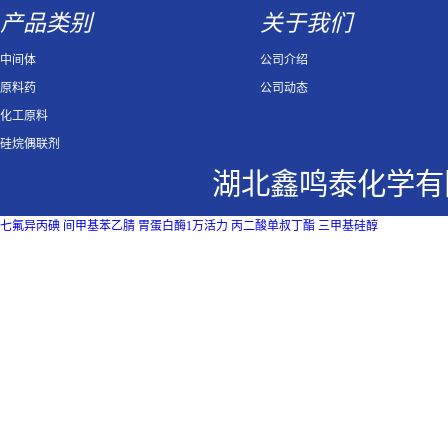
产品类别
关于我们
中间体
公司介绍
原料药
公司动态
化工原料
硅烷偶联剂
湖北鑫鸣泰化学有
七氟异丙碘
间甲基苯乙腈
胃蛋白酶1万活力
丙二酸单叔丁酯
三甲基硅醇