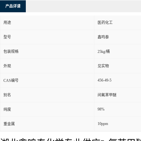
产品详请
用途
医药化工
型号
鑫鸣泰
包装规格
25kg/桶
外观
见实物
456-49-5
CAS编号
别名
间氟苯甲醚
98%
纯度
10ppm
重金属