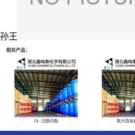
孙王
相关产品：
DL-泛酰内酯
联大茴香