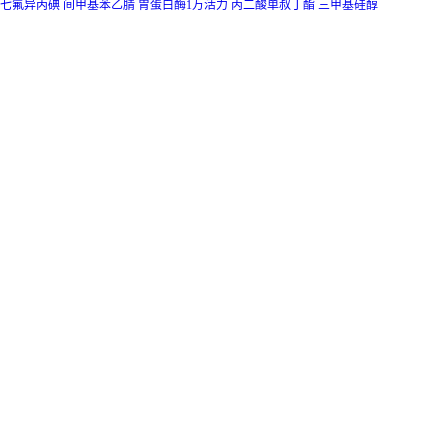
七氟异丙碘
间甲基苯乙腈
胃蛋白酶1万活力
丙二酸单叔丁酯
三甲基硅醇