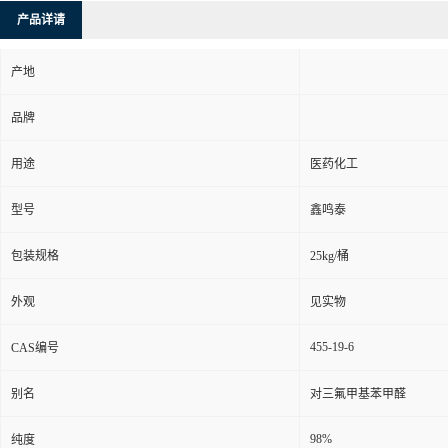
产品详请
产地
品牌
用途
医药化工
型号
鑫鸣泰
包装规格
25kg/桶
外观
见实物
455-19-6
CAS编号
别名
对三氟甲基苯甲醛
98%
纯度