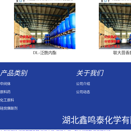
DL-泛酰内酯
联大茴香
产品类别
关于我们
中间体
公司介绍
原料药
公司动态
化工原料
硅烷偶联剂
湖北鑫鸣泰化学有