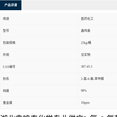
产品详请
用途
医药化工
型号
鑫鸣泰
包装规格
25kg/桶
外观
见实物
387-45-1
CAS编号
别名
2-氯-6-氟-苯甲醛
98%
纯度
10ppm
重金属