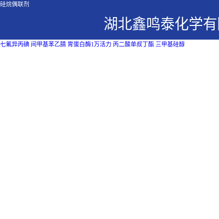
硅烷偶联剂
湖北鑫鸣泰化学有
七氟异丙碘
间甲基苯乙腈
胃蛋白酶1万活力
丙二酸单叔丁酯
三甲基硅醇