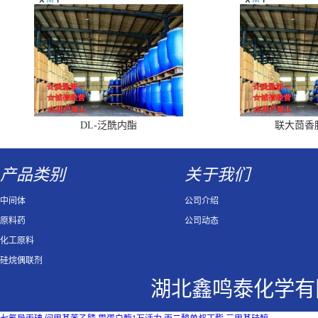
DL-泛酰内酯
联大茴香
产品类别
关于我们
中间体
公司介绍
原料药
公司动态
化工原料
硅烷偶联剂
湖北鑫鸣泰化学有