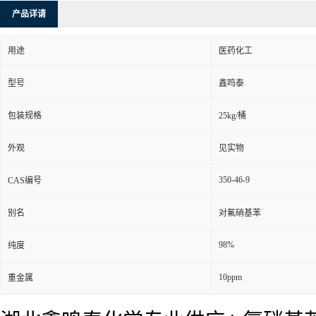
产品详请
用途
医药化工
型号
鑫鸣泰
包装规格
25kg/桶
外观
见实物
350-46-9
CAS编号
别名
对氟硝基苯
98%
纯度
10ppm
重金属