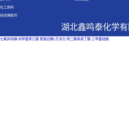
化工原料
硅烷偶联剂
湖北鑫鸣泰化学有
七氟异丙碘
间甲基苯乙腈
胃蛋白酶1万活力
丙二酸单叔丁酯
三甲基硅醇