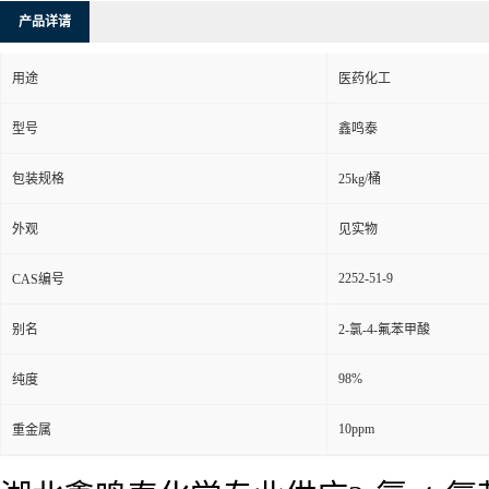
产品详请
用途
医药化工
型号
鑫鸣泰
包装规格
25kg/桶
外观
见实物
2252-51-9
CAS编号
别名
2-氯-4-氟苯甲酸
98%
纯度
10ppm
重金属