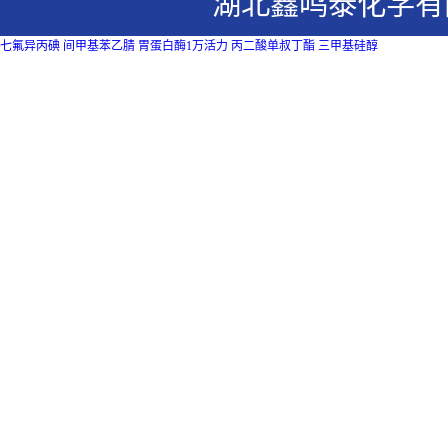
湖北鑫鸣泰化学有
七氟异丙碘
间甲基苯乙腈
胃蛋白酶1万活力
丙二酸单叔丁酯
三甲基硅醇