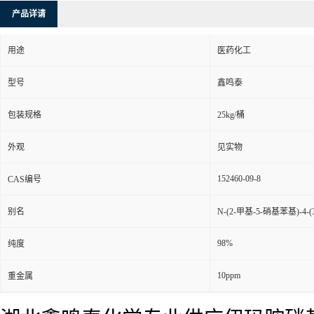
产品详请
用途
医药化工
型号
鑫鸣泰
包装规格
25kg/桶
外观
见实物
152460-09-8
CAS编号
别名
N-(2-甲基-5-硝基苯基)-4-
98%
纯度
10ppm
重金属