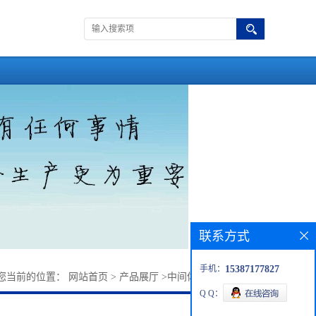
联系方式
手机：
15387177827
您当前的位置：
网站首页
>
产品展厅
>
中间体
>
D-缬氨酸邓盐
Q Q：