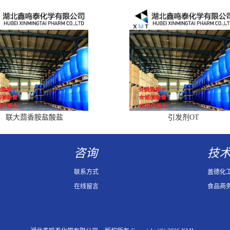
联大茴香胺盐酸盐
引发剂OT
咨询
技
联系方式
盖德化
在线留言
食品商