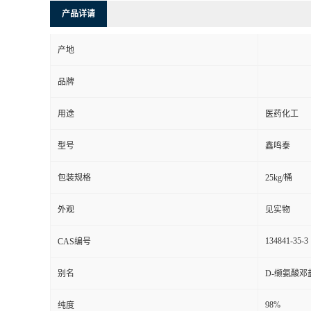
产品详请
产地
品牌
用途
医药化工
型号
鑫鸣泰
包装规格
25kg/桶
外观
见实物
134841-35-3
CAS编号
别名
D-缬氨酸邓
98%
纯度