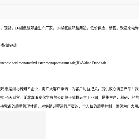
格，现货，D-缬氨酸邓盐生产厂家，D-缬氨酸邓盐用途，低价供应，销售。欢迎来电
酸单甲酯单钾盐
noic acid monomethyl ester monopotassium salt;(R)-Valine Dane salt
北鑫鸣泰是湖北省知名企业，向广大客户承诺：为客户利益把关，提供放心满意产品！
内2~5天到货。湖北鑫鸣泰化学有限公司位于仙桃元丰工业园，是集生产、科研、经营
坚持完备的质量管理体系，对供销过程进行严密的、全方位的质量控制，确保为广大用