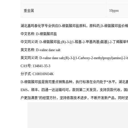
10ppm
重金属
湖北鑫鸣泰化学专业供应D-缬氨酸邓盐原料，原料药,D-缬氨酸邓盐价
中文名称: D-缬氨酸邓盐
中文同义词: D-缬氨酸邓盐;(R)-3-[(1-羧基-2-甲基丙基)氨基]-2-丁烯
英文名称: D-valine dane salt
英文同义词: D-valine dane salt;(R)-3-[(1-Carboxy-2-methylpropyl)amino]-2-bute
CAS号: 134841-35-3
分子式: C10H16NO4K
D-缬氨酸邓盐是我司重点销售品种，执行标准在业内处于*水平。湖
EMS、顺丰、四通一达运输均可，款到第二天发货，支持货款代收，国
户更加满意”的经营方针，坚持依靠技术进步，不断开发新产品，同时