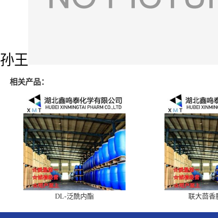
孙王
相关产品：
DL-泛酰内酯
联大茴香