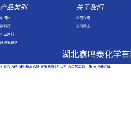
产品类别
关于我们
中间体
公司介绍
原料药
公司动态
化工原料
硅烷偶联剂
湖北鑫鸣泰化学有
七氟异丙碘
间甲基苯乙腈
胃蛋白酶1万活力
丙二酸单叔丁酯
三甲基硅醇