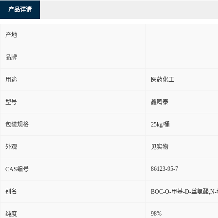
产品详请
产地
品牌
用途
医药化工
型号
鑫鸣泰
包装规格
25kg/桶
外观
见实物
86123-95-7
CAS编号
别名
BOC-O-甲基-D-丝氨酸;
98%
纯度