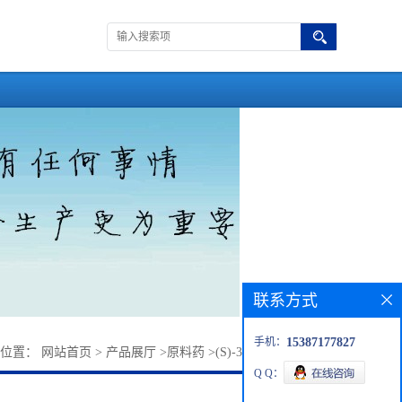
联系方式
手机：
15387177827
的位置：
网站首页
>
产品展厅
>
原料药
>
(S)-3-氨基-3-苯基丙醇
Q Q：