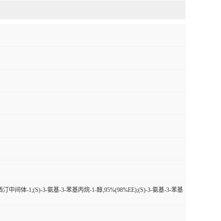
汀中间体-1;(S)-3-氨基-3-苯基丙烷-1-醇,95%(98%EE);(S)-3-氨基-3-苯基