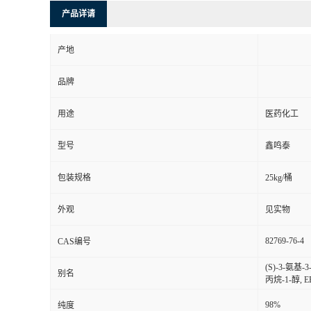
产品详请
产地
品牌
用途
医药化工
型号
鑫鸣泰
包装规格
25kg/桶
外观
见实物
82769-76-4
CAS编号
(S)-3-氨基
别名
丙烷-1-醇, E
98%
纯度