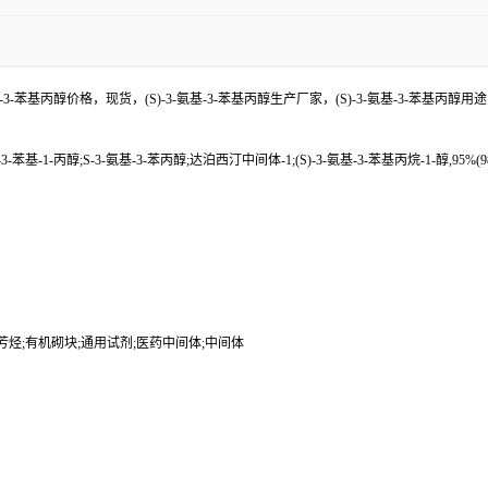
-氨基-3-苯基丙醇价格，现货，(S)-3-氨基-3-苯基丙醇生产厂家，(S)-3-氨基-3
-苯基-1-丙醇;S-3-氨基-3-苯丙醇;达泊西汀中间体-1;(S)-3-氨基-3-苯基丙烷-1-醇,95%(98%EE
物;手型类;芳烃;有机砌块;通用试剂;医药中间体;中间体