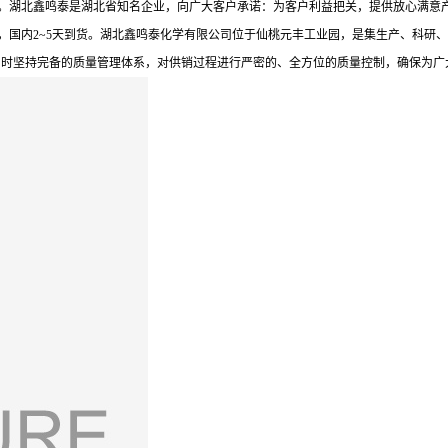
于*水平。湖北鑫鸣泰是湖北省知名企业，向广大客户承诺：为客户利益把关，提供放心
，国内2~5天到货。湖北鑫鸣泰化学有限公司位于仙桃元丰工业园，是集生产、科研、
同时坚持完备的质量管理体系，对供销过程进行严密的、全方位的质量控制，确保为广