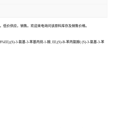
-苯基丙醇用途，低价供应，销售。欢迎来电询问该原料库存及销售价格。
);(S)-3-氨基-3-苯基丙烷-1-醇, EE;(S)-Β-苯丙氨醇( (S)-3-氨基-3-苯