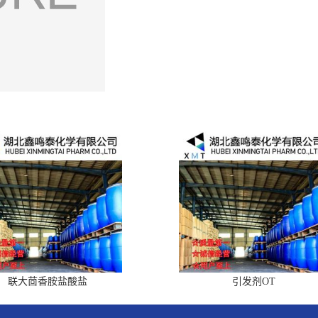
联大茴香胺盐酸盐
引发剂OT