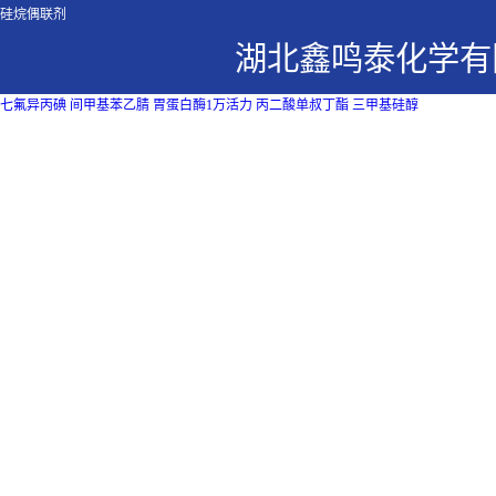
硅烷偶联剂
湖北鑫鸣泰化学有
七氟异丙碘
间甲基苯乙腈
胃蛋白酶1万活力
丙二酸单叔丁酯
三甲基硅醇