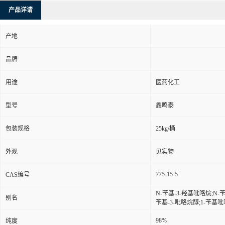
产品详请
产地
品牌
用途
医药化工
型号
鑫鸣泰
包装规格
25kg/桶
外观
见实物
775-15-5
CAS编号
N-苄基-3-羟基吡咯烷;N-苄
别名
苄基-3-吡咯烷醇;1-苄基吡
98%
纯度