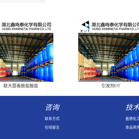
联大茴香胺盐酸盐
引发剂OT
咨询
技
联系方式
盖德化
在线留言
食品商