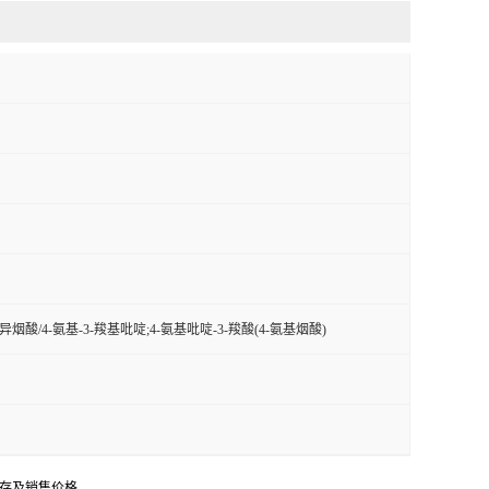
基异烟酸/4-氨基-3-羧基吡啶;4-氨基吡啶-3-羧酸(4-氨基烟酸)
库存及销售价格。