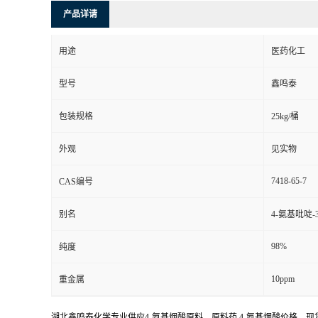
产品详请
用途
医药化工
型号
鑫鸣泰
包装规格
25kg/桶
外观
见实物
7418-65-7
CAS编号
别名
4-氨基吡啶-
98%
纯度
10ppm
重金属
湖北鑫鸣泰化学专业供应4-氨基烟酸原料，原料药,4-氨基烟酸价格，