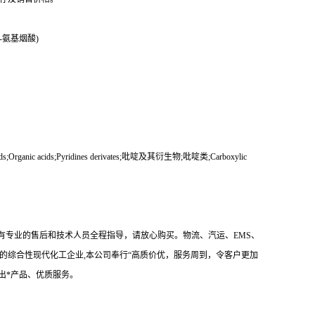
4-氨基烟酸)
ic Acids;Organic acids;Pyridines derivates;吡啶及其衍生物;吡啶类;Carboxylic
有专业的售后和技术人员全程指导，请放心购买。物流、汽运、EMS、
的综合性现代化工企业,本公司奉行“高质价优，服务周到，令客户更加
出*产品、优质服务。