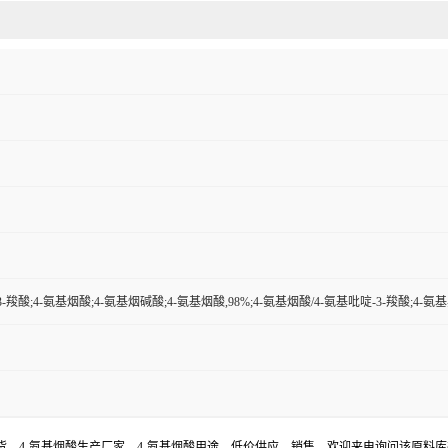
3-羧酸;4-氨基烟酸;4-氨基烟碱酸;4-氨基烟酸,98%;4-氨基烟酸/4-氨基吡啶-3-羧酸;4-氨
现货，4-氨基烟酸生产厂家，4-氨基烟酸用途，低价供应，销售。欢迎来电询问该原料