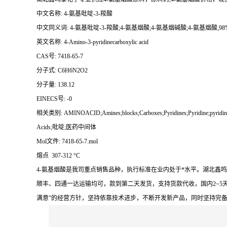
中文名称: 4-氨基吡啶-3-羧酸
中文同义词: 4-氨基吡啶-3-羧酸;4-氨基烟酸;4-氨基烟碱酸;4-氨基烟酸,98%
英文名称: 4-Amino-3-pyridinecarboxylic acid
CAS号: 7418-65-7
分子式: C6H6N2O2
分子量: 138.12
EINECS号: -0
相关类别: AMINOACID;Amines;blocks;Carboxes;Pyridines;Pyridine;pyridine d
Acids;吡啶;医药中间体
Mol文件: 7418-65-7.mol
熔点 307-312 °C
4-氨基烟酸是我司重点销售品种，执行标准在业内处于*水平。湖北鑫
顺丰、四通一达运输均可，款到第二天发货，支持货款代收，国内2~5
满意”的经营方针，坚持依靠技术进步，不断开发新产品，同时坚持完