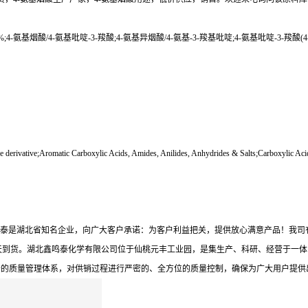
;4-氨基烟酸/4-氨基吡啶-3-羧酸;4-氨基异烟酸/4-氨基-3-羧基吡啶;4-氨基吡啶-3-羧酸(
erivative;Aromatic Carboxylic Acids, Amides, Anilides, Anhydrides & Salts;Carboxyl
鸣泰是湖北省知名企业，向广大客户承诺：为客户利益把关，提供放心满意产品！我司
天到货。湖北鑫鸣泰化学有限公司位于仙桃元丰工业园，是集生产、科研、经营于一体
备的质量管理体系，对供销过程进行严密的、全方位的质量控制，确保为广大用户提供