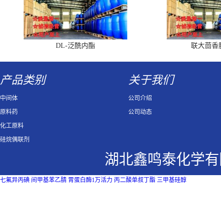
DL-泛酰内酯
联大茴香
产品类别
关于我们
中间体
公司介绍
原料药
公司动态
化工原料
硅烷偶联剂
湖北鑫鸣泰化学有
七氟异丙碘
间甲基苯乙腈
胃蛋白酶1万活力
丙二酸单叔丁酯
三甲基硅醇