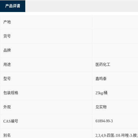
产品详请
产地
货号
品牌
用途
医药化工
型号
鑫鸣泰
包装规格
25kg/桶
外观
见实物
61894-99-3
CAS编号
别名
2,3,4,9-四氢-1H-咔唑-3-胺