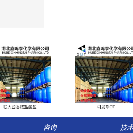
联大茴香胺盐酸盐
引发剂OT
咨询
技