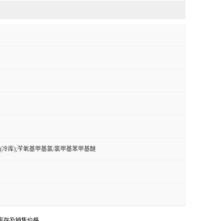
醚(冷库);苄氧基甲基氯/氯甲基苯甲基醚
库存及销售价格。