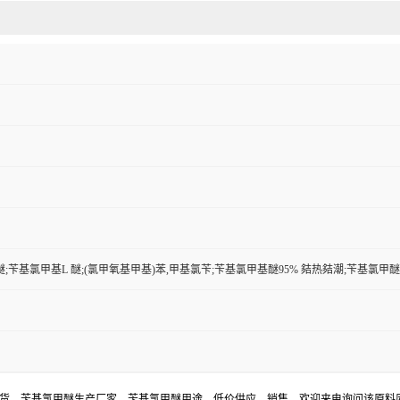
;苄基氯甲基L 醚;(氯甲氧基甲基)苯,甲基氯苄;苄基氯甲基醚95% 夡热夡潮;苄基氯甲
现货，苄基氯甲醚生产厂家，苄基氯甲醚用途，低价供应，销售。欢迎来电询问该原料