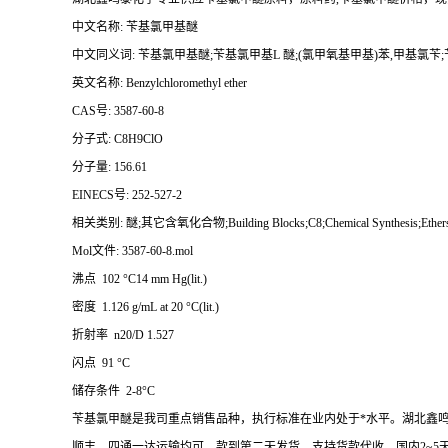
中文名称: 苄基氯甲基醚
中文同义词: 苄基氯甲基醚;苄基氯甲基L 醚;(氯甲氧基甲基)苯,甲基氯苄
英文名称: Benzylchloromethyl ether
CAS号: 3587-60-8
分子式: C8H9ClO
分子量: 156.61
EINECS号: 252-527-2
相关类别: 醚;其它含氧化合物;Building Blocks;C8;Chemical Synthesis;Ether
Mol文件: 3587-60-8.mol
沸点 102 °C14 mm Hg(lit.)
密度 1.126 g/mL at 20 °C(lit.)
折射率 n20/D 1.527
闪点 91 °C
储存条件 2-8°C
苄基氯甲醚是我司重点销售品种，执行标准在业内处于*水平。湖北鑫
顺丰、四通一达运输均可，款到第二天发货，支持货款代收，国内2~5