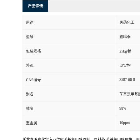
产品详请
用途
医药化工
型号
鑫鸣泰
包装规格
25kg/桶
外观
见实物
3587-60-8
CAS编号
别名
苄基氯甲基醚
98%
纯度
10ppm
重金属
湖北鑫鸣泰化学专业供应苄基氯甲醚原料，原料药,苄基氯甲醚价格，