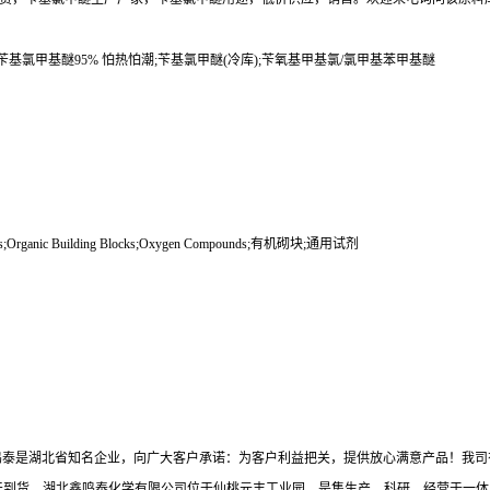
;苄基氯甲基醚95% 怕热怕潮;苄基氯甲醚(冷库);苄氧基甲基氯/氯甲基苯甲基醚
s;Organic Building Blocks;Oxygen Compounds;有机砌块;通用试剂
鸣泰是湖北省知名企业，向广大客户承诺：为客户利益把关，提供放心满意产品！我司
天到货。湖北鑫鸣泰化学有限公司位于仙桃元丰工业园，是集生产、科研、经营于一体