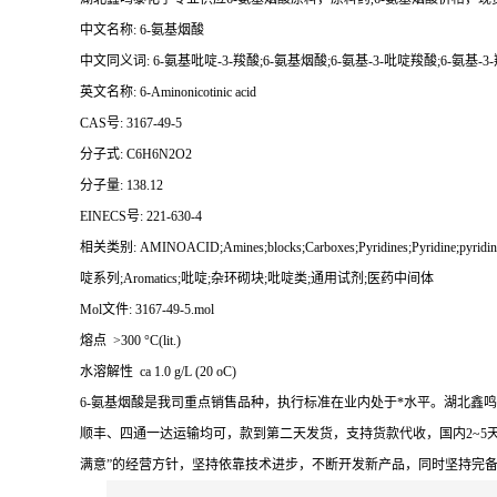
中文名称: 6-氨基烟酸
中文同义词: 6-氨基吡啶-3-羧酸;6-氨基烟酸;6-氨基-3-吡啶羧酸;6-氨基-
英文名称: 6-Aminonicotinic acid
CAS号: 3167-49-5
分子式: C6H6N2O2
分子量: 138.12
EINECS号: 221-630-4
相关类别: AMINOACID;Amines;blocks;Carboxes;Pyridines;Pyridine;pyridine deriva
啶系列;Aromatics;吡啶;杂环砌块;吡啶类;通用试剂;医药中间体
Mol文件: 3167-49-5.mol
熔点 >300 °C(lit.)
水溶解性 ca 1.0 g/L (20 oC)
6-氨基烟酸是我司重点销售品种，执行标准在业内处于*水平。湖北鑫
顺丰、四通一达运输均可，款到第二天发货，支持货款代收，国内2~5
满意”的经营方针，坚持依靠技术进步，不断开发新产品，同时坚持完