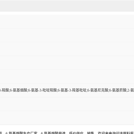
3-羧酸;6-氨基烟酸;6-氨基-3-吡啶羧酸;6-氨基-3-羧基吡啶;6-氨基尼克酸;6-氨基菸酸;2-
现货，6-氨基烟酸生产厂家，6-氨基烟酸用途，低价供应，销售。欢迎来电询问该原料