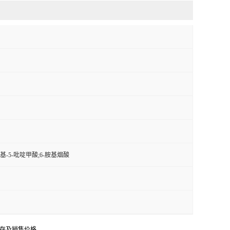
氨基-5-吡啶甲酸;6-胺基烟酸
库存及销售价格。