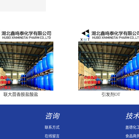
联大茴香胺盐酸盐
引发剂OT
咨询
技
联系方式
盖德化
在线留言
食品商