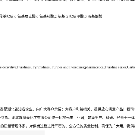
3-羧基吡啶;6-氨基尼克酸;6-氨基菸酸;2-氨基-5-吡啶甲酸;6-胺基烟酸
tive;Pyridines, Pyrimidines, Purines and Pteredines;pharmacetical;Pyridine series;Carbo
鸣泰是湖北省知名企业，向广大客户承诺：为客户利益把关，提供放心满意产品！我司
天到货。湖北鑫鸣泰化学有限公司位于仙桃元丰工业园，是集生产、科研、经营于一体
备的质量管理体系，对供销过程进行严密的、全方位的质量控制，确保为广大用户提供