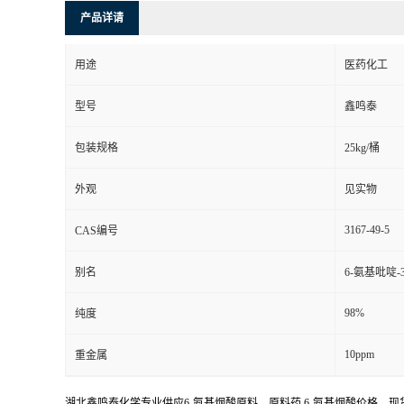
产品详请
用途
医药化工
型号
鑫鸣泰
包装规格
25kg/桶
外观
见实物
3167-49-5
CAS编号
别名
6-氨基吡啶-
98%
纯度
10ppm
重金属
湖北鑫鸣泰化学专业供应6-氨基烟酸原料，原料药,6-氨基烟酸价格，