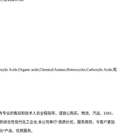
xylic Acids;Organic acids;Chemical Amines;Heterocycles;Carboxylic Acids;吡
有专业的售后和技术人员全程指导，请放心购买。物流、汽运、EMS、
的综合性现代化工企业,本公司奉行“高质价优，服务周到，令客户更加
出*产品、优质服务。