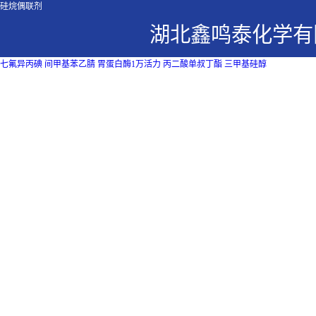
硅烷偶联剂
湖北鑫鸣泰化学有
七氟异丙碘
间甲基苯乙腈
胃蛋白酶1万活力
丙二酸单叔丁酯
三甲基硅醇