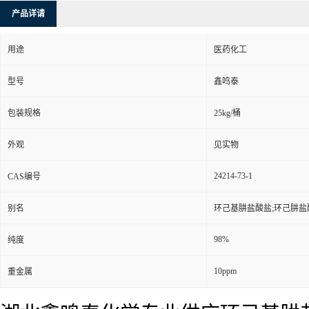
产品详请
用途
医药化工
型号
鑫鸣泰
包装规格
25kg/桶
外观
见实物
24214-73-1
CAS编号
别名
环己基肼盐酸盐;环己肼盐
98%
纯度
10ppm
重金属