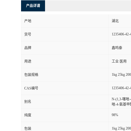
产品详请
产地
湖北
1235406-42-
货号
品牌
鑫鸣泰
用途
工业 医用
1kg 25kg 20
包装规格
1235406-42-
CAS编号
N-(1,3-噻
别名
唑-4-氨基甲
98%
纯度
1kg 25kg 20
包装