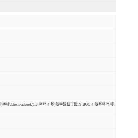
;Chemicalbook(1,3-噻唑-4-基)氨甲酸叔丁酯;N-BOC-4-氨基噻唑;噻