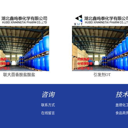
联大茴香胺盐酸盐
引发剂OT
咨询
技
联系方式
盖德化
在线留言
食品商