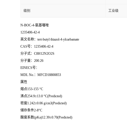
级别
工业级
N-BOC-4-氨基噻唑
1235406-42-4
英文名称：tert-butyl thiazol-4-ylcarbamate
CAS号：1235406-42-4
分子式：C8H12N2O2S
分子量：200.26
EINECS号：
MDL No.：MFCD18800853
属性
熔点153-155 °C
沸点254.9±13.0 °C(Predicted)
密度1.242±0.06 g/cm3(Predicted)
储存条件2-8°C
酸度系数(pKa)12.39±0.70(Predicted)