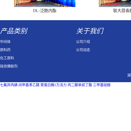
DL-泛酰内酯
联大茴香
产品类别
关于我们
中间体
公司介绍
原料药
公司动态
化工原料
硅烷偶联剂
湖
七氟异丙碘
间甲基苯乙腈
胃蛋白酶1万活力
丙二酸单叔丁酯
三甲基硅醇