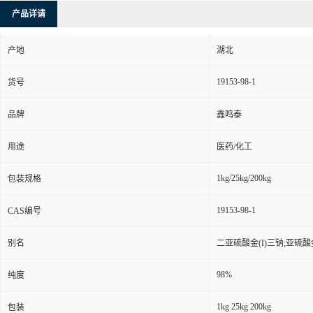
产品详请
产地
湖北
19153-98-1
货号
品牌
鑫鸣泰
用途
医药/化工
1kg/25kg/200kg
包装规格
19153-98-1
CAS编号
别名
二亚硫酸金(I)三钠;亚硫
98%
纯度
1kg 25kg 200kg
包装