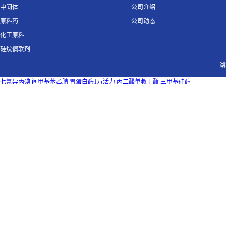
中间体
公司介绍
原料药
公司动态
化工原料
硅烷偶联剂
湖
七氟异丙碘
间甲基苯乙腈
胃蛋白酶1万活力
丙二酸单叔丁酯
三甲基硅醇