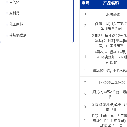
中间体
序号
产品名称
原料药
1
一水甜菜碱
1-(3-氯丙基)-1,3-二氢-2
化工原料
2
苯并咪唑-2-酮
硅烷偶联剂
2-[[[3-甲基-4-(2,2,2三
3
氧基)-2-吡啶]-甲基]
基]-1H-苯并咪唑
8-氯-5,6-二氢-11H-苯
4
[5,6]环庚烷并[1,2-b]
啶-11-酮
5
氢氧化胆碱；44%水溶
6
十八烷基三氯硅烷
顺式-2,3-降冰片烷二羧
7
酐
3-[2-(3-氯苯基)乙基]-2
8
啶甲腈
4'-[(2-丁基-4-氧-1,3-二
9
螺环[4.4]壬-1-烯-3-基)
基]联苯-2-甲腈