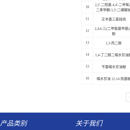
2,2'-二羟基-4,4'-二甲
10
二苯甲酮-5,5'-二磺酸
11
正辛基三氯硅烷
2,4,6-三(二甲氨基甲基
12
酚
13
1,3-丙二胺
14
1,4-丁二醇二缩水甘油
15
苄基缩水甘油醚
16
缩水甘油 12-14 烷基
产品类别
关于我们