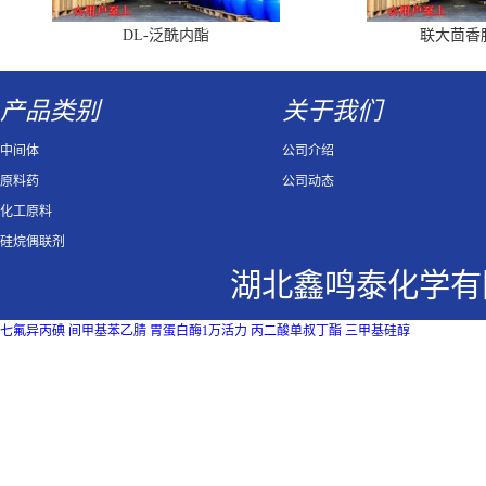
DL-泛酰内酯
联大茴香
产品类别
关于我们
中间体
公司介绍
原料药
公司动态
化工原料
硅烷偶联剂
湖北鑫鸣泰化学有
七氟异丙碘
间甲基苯乙腈
胃蛋白酶1万活力
丙二酸单叔丁酯
三甲基硅醇