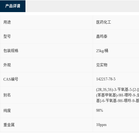
产品详请
用途
医药化工
型号
鑫鸣泰
包装规格
25kg/桶
外观
见实物
142217-78-5
CAS编号
(2R,3S,5S)-3-苄氧基-5
别名
(苯基甲氧基)-9H-嘌呤-9-
基]-6-苄氧基-9H-嘌呤-9-基
98%
纯度
10ppm
重金属