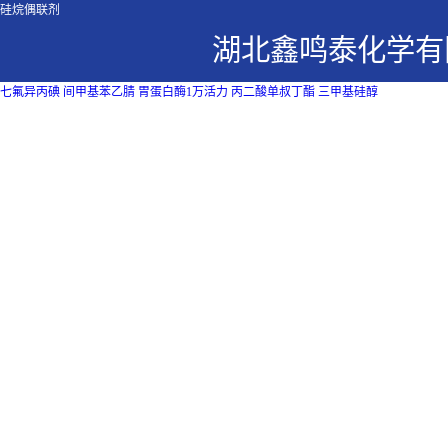
硅烷偶联剂
湖北鑫鸣泰化学有
七氟异丙碘
间甲基苯乙腈
胃蛋白酶1万活力
丙二酸单叔丁酯
三甲基硅醇