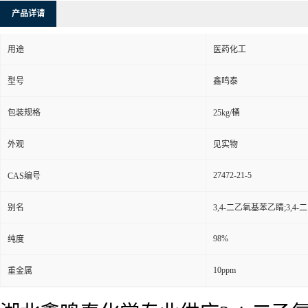
产品详请
用途
医药化工
型号
鑫鸣泰
包装规格
25kg/桶
外观
见实物
27472-21-5
CAS编号
别名
3,4-二乙氧基苯乙睛;3,4-
98%
纯度
10ppm
重金属