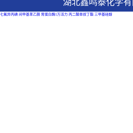
湖北鑫鸣泰化学有
七氟异丙碘
间甲基苯乙腈
胃蛋白酶1万活力
丙二酸单叔丁酯
三甲基硅醇