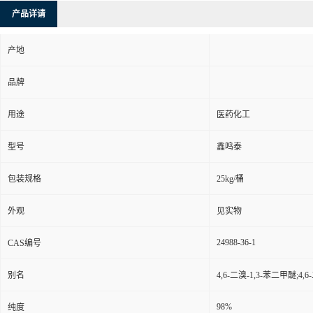
产品详请
产地
品牌
用途
医药化工
型号
鑫鸣泰
包装规格
25kg/桶
外观
见实物
24988-36-1
CAS编号
别名
4,6-二溴-1,3-苯二甲醚;4
98%
纯度