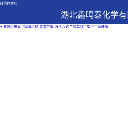
硅烷偶联剂
湖北鑫鸣泰化学有
七氟异丙碘
间甲基苯乙腈
胃蛋白酶1万活力
丙二酸单叔丁酯
三甲基硅醇