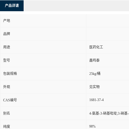
产品详请
产地
品牌
用途
医药化工
型号
鑫鸣泰
包装规格
25kg/桶
外观
见实物
1681-37-4
CAS编号
别名
4-氨基-3-硝基吡啶;3-硝
98%
纯度