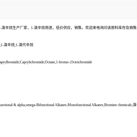
，1-溴辛烷生产厂家，1-溴辛烷用途，低价供应，销售。欢迎来电询问该原料库存及销
1-溴辛烷;1-溴代辛烷
ylbromide;Caprylicbromide;Octane,1-bromo-;Octoicbromide
functional & alpha,omega-Bifunctional Alkanes;Monofunctional Alkanes