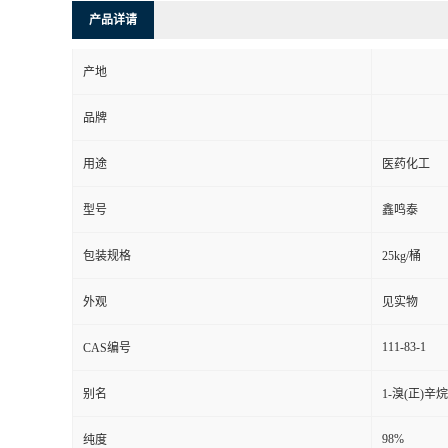
产品详请
产地
品牌
用途
医药化工
型号
鑫鸣泰
包装规格
25kg/桶
外观
见实物
111-83-1
CAS编号
别名
1-溴(正)辛
98%
纯度