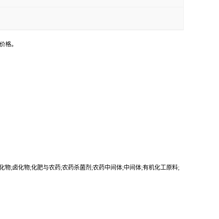
售价格。
;Bromine chemicals;溴化物;卤化物;化肥与农药;农药杀菌剂;农药中间体;中间体;有机化工原料;