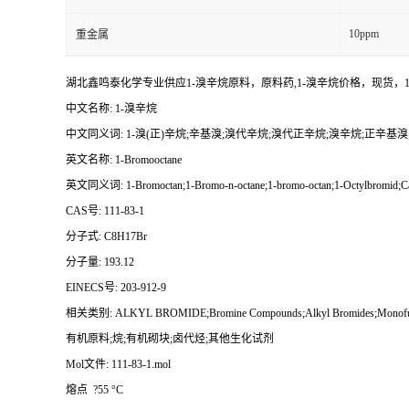
10ppm
重金属
湖北鑫鸣泰化学专业供应1-溴辛烷原料，原料药,1-溴辛烷价格，现货
中文名称: 1-溴辛烷
中文同义词: 1-溴(正)辛烷;辛基溴;溴代辛烷;溴代正辛烷;溴辛烷;正辛基溴;
英文名称: 1-Bromooctane
英文同义词: 1-Bromoctan;1-Bromo-n-octane;1-bromo-octan;1-Octylbromid;Capr
CAS号: 111-83-1
分子式: C8H17Br
分子量: 193.12
EINECS号: 203-912-9
相关类别: ALKYL BROMIDE;Bromine Compounds;Alkyl Bromides;Mono
有机原料;烷;有机砌块;卤代烃;其他生化试剂
Mol文件: 111-83-1.mol
熔点 ?55 °C