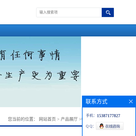
联系方式
手机：
15387177827
您当前的位置：
网站首页
>
产品展厅
>
中间体
>
1-溴辛烷
Q Q：