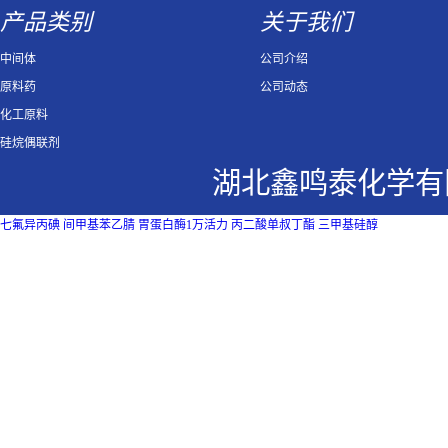
产品类别
关于我们
中间体
公司介绍
原料药
公司动态
化工原料
硅烷偶联剂
湖北鑫鸣泰化学有
七氟异丙碘
间甲基苯乙腈
胃蛋白酶1万活力
丙二酸单叔丁酯
三甲基硅醇