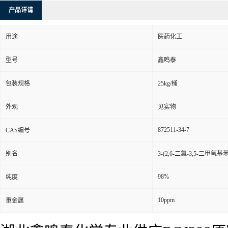
产品详请
用途
医药化工
型号
鑫鸣泰
包装规格
25kg/桶
外观
见实物
872511-34-7
CAS编号
别名
3-(2,6-二氯-3,5-二甲氧基苯基
98%
纯度
10ppm
重金属