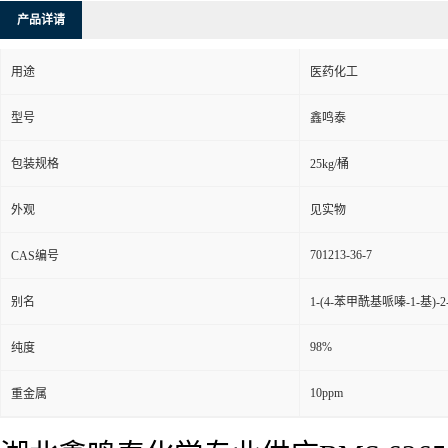
产品详请
用途
医药化工
型号
鑫鸣泰
包装规格
25kg/桶
外观
见实物
701213-36-7
CAS编号
别名
1-(4-苯甲酰基哌嗪-1-基)-2-
98%
纯度
10ppm
重金属