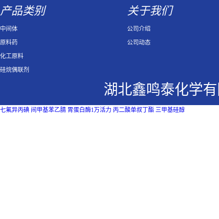
产品类别
关于我们
中间体
公司介绍
原料药
公司动态
化工原料
硅烷偶联剂
湖北鑫鸣泰化学有
七氟异丙碘
间甲基苯乙腈
胃蛋白酶1万活力
丙二酸单叔丁酯
三甲基硅醇