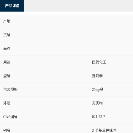
产品详请
产地
货号
品牌
用途
医药化工
型号
鑫鸣泰
包装规格
25kg/桶
外观
见实物
621-72-7
CAS编号
别名
2-苄基苯并咪唑