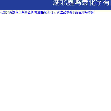
湖北鑫鸣泰化学有
七氟异丙碘
间甲基苯乙腈
胃蛋白酶1万活力
丙二酸单叔丁酯
三甲基硅醇