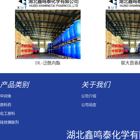
DL-泛酰内酯
联大茴香
产品类别
关于我们
中间体
公司介绍
原料药
公司动态
化工原料
硅烷偶联剂
湖北鑫鸣泰化学有