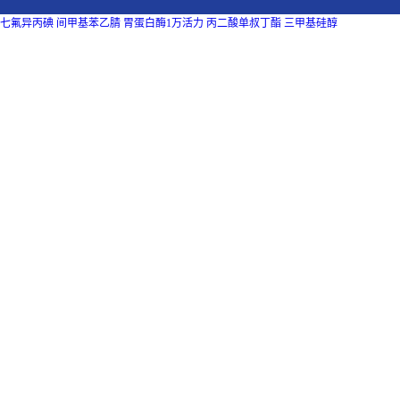
七氟异丙碘
间甲基苯乙腈
胃蛋白酶1万活力
丙二酸单叔丁酯
三甲基硅醇