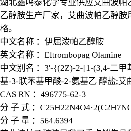
湖北鑫鸣泰化学专业供应艾曲波帕
乙醇胺生产厂家，艾曲波帕乙醇胺
格。
中文名称 ：伊屈泼帕乙醇胺
英文名称 ：Eltrombopag Olamine
中文别名 ：3'-{(2Z)-2-[1-(3,4-
基-3-联苯基甲酸-2-氨基乙 醇盐;
CAS RN ：496775-62-3
分 子 式 ：C25H22N4O4·2(C2H7N
分 子 量 ：564.6394