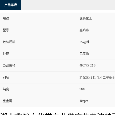
产品详请
用途
医药化工
型号
鑫鸣泰
包装规格
25kg/桶
外观
见实物
496775-62-3
CAS编号
别名
3'-{(2Z)-2-[1-(3,4
98%
纯度
10ppm
重金属