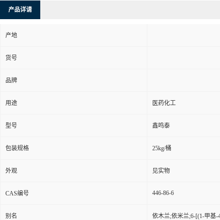
产品详请
产地
货号
品牌
用途
医药化工
型号
鑫鸣泰
包装规格
25kg/桶
外观
见实物
446-86-6
CAS编号
别名
依木兰;依米兰;6-[(1-甲基-