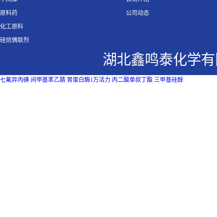
原料药
公司动态
化工原料
硅烷偶联剂
湖北鑫鸣泰化学有
七氟异丙碘
间甲基苯乙腈
胃蛋白酶1万活力
丙二酸单叔丁酯
三甲基硅醇